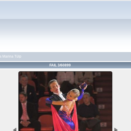
ja Marina Tülp
FAIL 3/60899