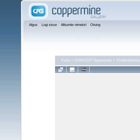
Algus
Logi sisse
Albumite nimekiri
Otsing
Kodu
>
2006/2007 õppeaasta
>
Võistlustantsi